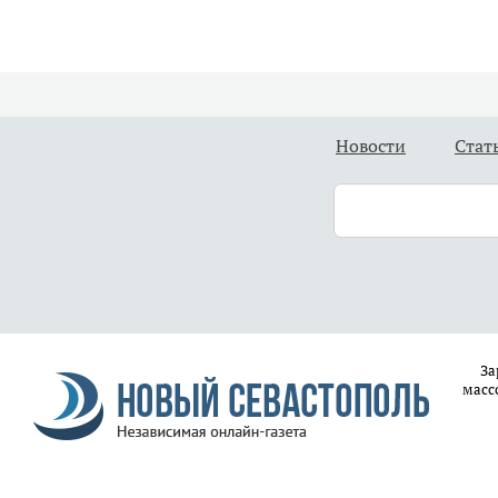
Новости
Стат
За
масс