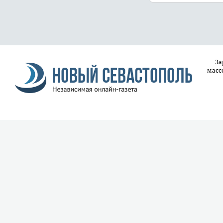
За
масс