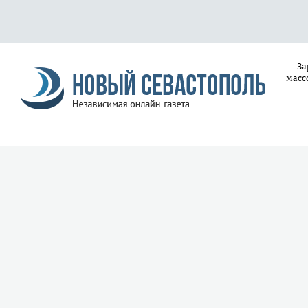
За
масс