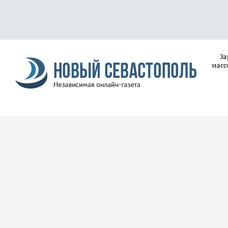
За
масс