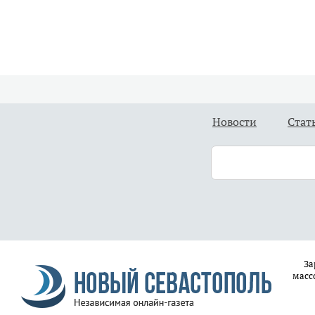
Новости
Стат
За
масс