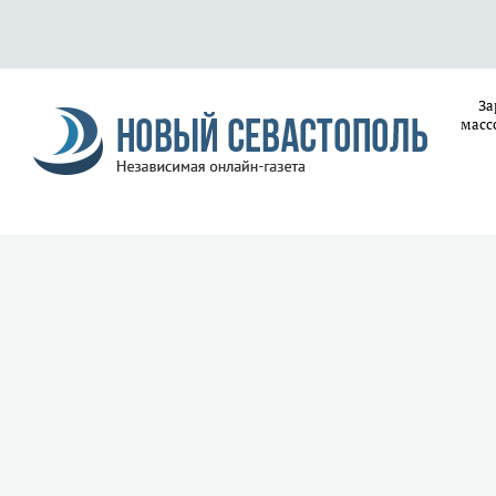
За
масс