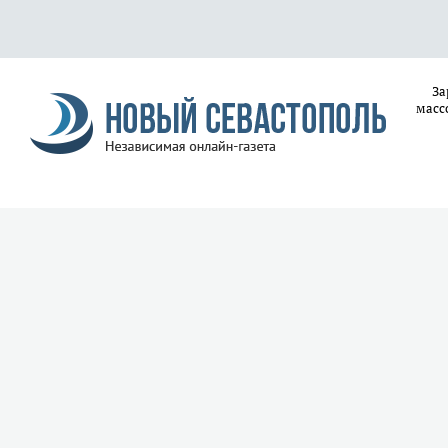
За
масс