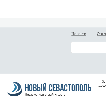
Новости
Стат
За
масс