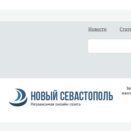
Новости
Стат
За
масс