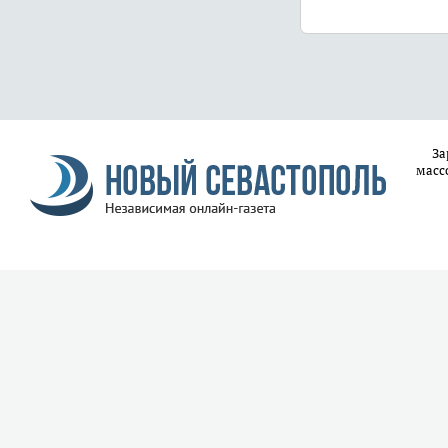
За
масс