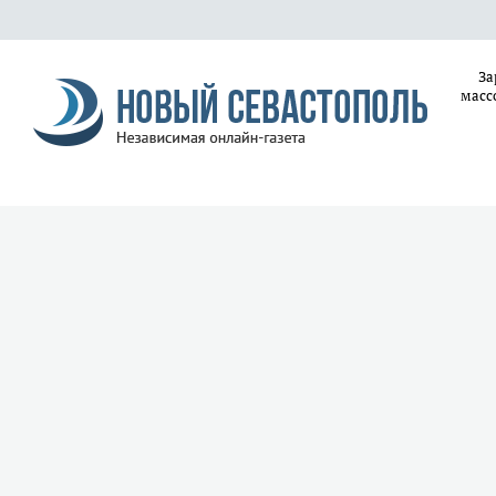
За
масс