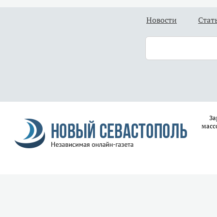
Новости
Стат
За
масс