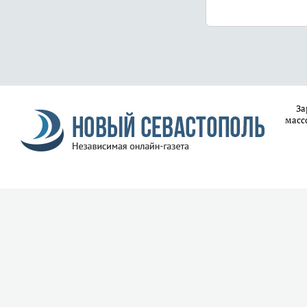
За
масс