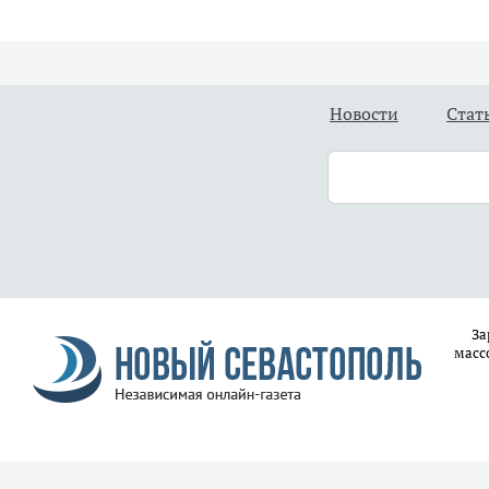
Новости
Стат
За
масс