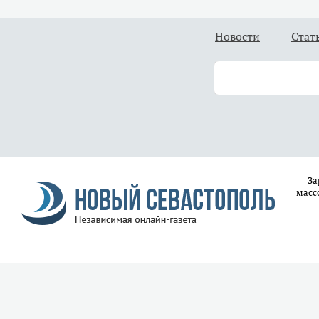
Новости
Стат
За
масс