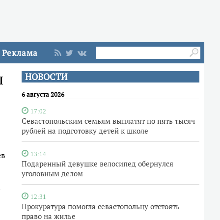
Реклама
л
НОВОСТИ
6 августа 2026
17:02
Севастопольским семьям выплатят по пять тысяч
рублей на подготовку детей к школе
ев
13:14
Подаренный девушке велосипед обернулся
уголовным делом
м
12:31
Прокуратура помогла севастопольцу отстоять
право на жилье