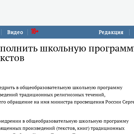
16+
Видео
Редакция
ополнить школьную программ
кстов
едрить в общеобразовательную школьную программу
зведений традиционных религиозных течений,
его обращение на имя министра просвещения России Серг
о внедрении в общеобразовательную школьную программу
вященных произведений (текстов, книг) традиционных