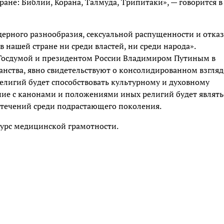
ане: Библии, Корана, Талмуда, Трипитаки», — говорится в
ерного разнообразия, сексуальной распущенности и отказ
 нашей стране ни среди властей, ни среди народа».
Госдумой и президентом России Владимиром Путиным в
анства, явно свидетельствуют о консолидированном взгляд
елигий будет способствовать культурному и духовному
ие с канонами и положениями иных религий будет являть
течений среди подрастающего поколения.
курс медицинской грамотности.