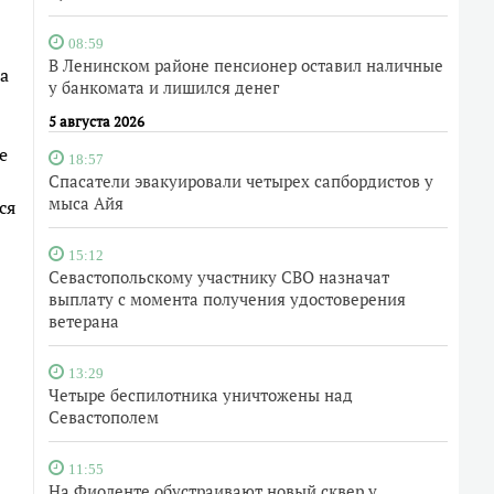
08:59
В Ленинском районе пенсионер оставил наличные
а
у банкомата и лишился денег
5 августа 2026
е
18:57
Спасатели эвакуировали четырех сапбордистов у
мыса Айя
ся
15:12
Севастопольскому участнику СВО назначат
выплату с момента получения удостоверения
ветерана
13:29
Четыре беспилотника уничтожены над
Севастополем
11:55
На Фиоленте обустраивают новый сквер у