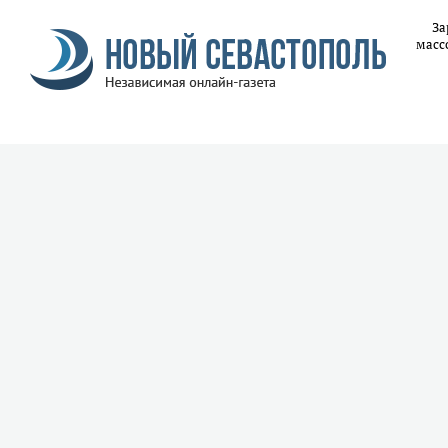
За
масс