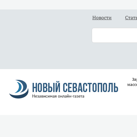
Новости
Стат
За
масс