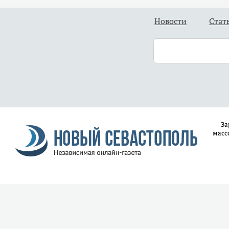
Новости
Стат
За
масс