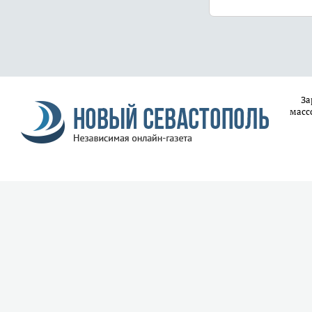
За
масс