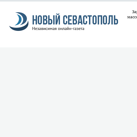
За
масс