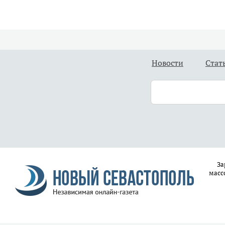
Новости
Стат
За
масс