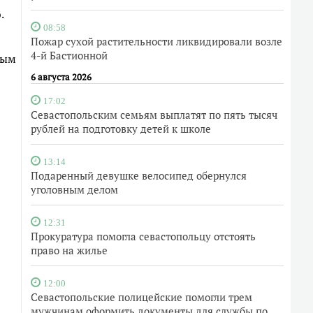
.
08:58
Пожар сухой растительности ликвидировали возле
4-й Бастионной
ным
6 августа 2026
17:02
Севастопольским семьям выплатят по пять тысяч
рублей на подготовку детей к школе
13:14
Подаренный девушке велосипед обернулся
уголовным делом
12:31
Прокуратура помогла севастопольцу отстоять
право на жилье
12:00
Севастопольские полицейские помогли трем
мужчинам оформить документы для службы по