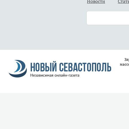
Новости
Стат
За
масс