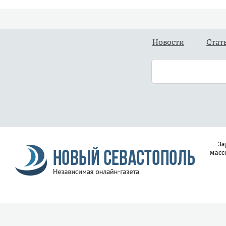
Новости
Стат
За
масс