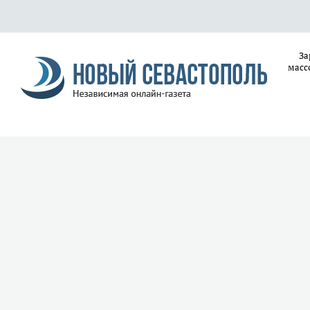
За
масс