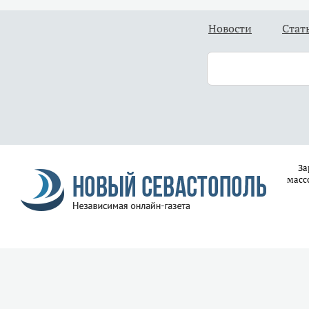
Новости
Стат
За
масс