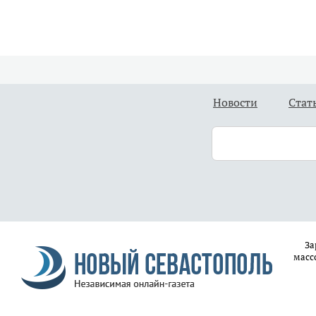
Новости
Стат
За
масс