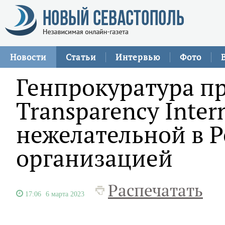
Новости
Статьи
Интервью
Фото
Генпрокуратура п
Transparеncy Inter
нежелательной в 
организацией
Распечатать
17:06
6 марта 2023