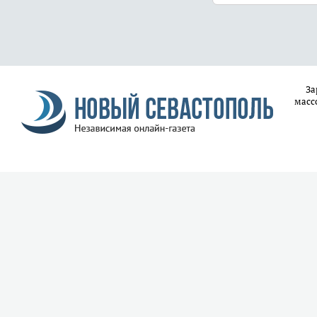
За
масс