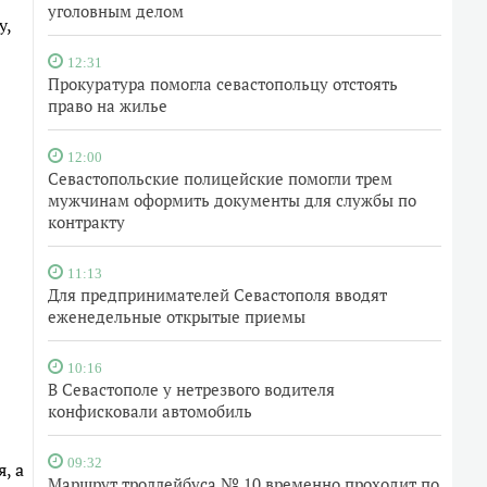
уголовным делом
у,
12:31
Прокуратура помогла севастопольцу отстоять
право на жилье
12:00
Севастопольские полицейские помогли трем
мужчинам оформить документы для службы по
контракту
11:13
Для предпринимателей Севастополя вводят
еженедельные открытые приемы
10:16
В Севастополе у нетрезвого водителя
конфисковали автомобиль
09:32
, а
Маршрут троллейбуса № 10 временно проходит по