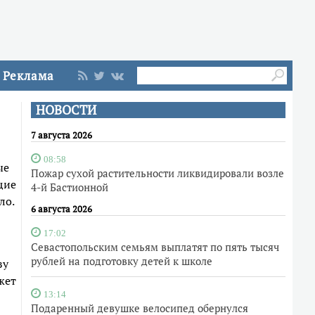
Реклама
НОВОСТИ
7 августа 2026
08:58
ые
Пожар сухой растительности ликвидировали возле
щие
4-й Бастионной
ло.
6 августа 2026
17:02
Севастопольским семьям выплатят по пять тысяч
рублей на подготовку детей к школе
зу
жет
13:14
Подаренный девушке велосипед обернулся