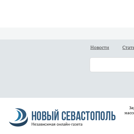
Новости
Стат
За
масс