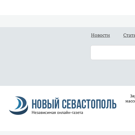
Новости
Стат
За
масс