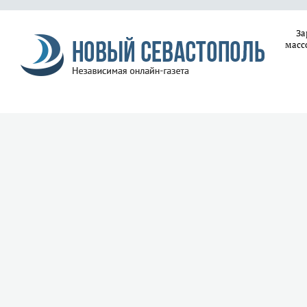
За
масс