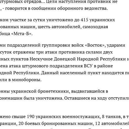
штурмовых отрядов… Цели наступления противник не
 - говорится в сообщении оборонного ведомства.
ком участке за сутки уничтожено до 415 украинских
рованных машин, шесть автомобилей, самоходная
убица «Мста-Б».
и подразделений группировки войск «Восток», ударами
 суток отражены три атаки противника силами двух
енных пунктов Нескучное Донецкой Народной Республики 
жена атака штурмового подразделения ВСУ в районе
одной Республики. Данный населенный пункт находится п
тили в минобороны.
лонны украинской бронетехники, выдвигавшейся в
ронемашин была уничтожена. Оставшиеся на ходу отступил
ено свыше 190 украинских военнослужащих, 8 танков, в 
Франции, 20 боевых бронированных машин, 12 автомобилей