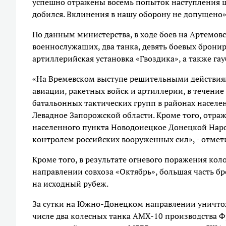
успешно отражены восемь попыток наступления 
добился. Вклинения в нашу оборону не допущено»,
По данным министерства, в ходе боев на Артемовс
военнослужащих, два танка, девять боевых брони
артиллерийская установка «Гвоздика», а также га
«На Времевском выступе решительными действиям
авиации, ракетных войск и артиллерии, в течение
батальонных тактических групп в районах насел
Левадное Запорожской области. Кроме того, отра
населенного пункта Новодонецкое Донецкой Нар
контролем российских вооруженных сил», - отме
Кроме того, в результате огневого поражения ко
направлении совхоза «Октябрь», большая часть б
на исходный рубеж.
За сутки на Южно-Донецком направлении уничтож
числе два колесных танка АМХ-10 производства 