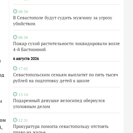
08:59
В Севастополе будут судить мужчину за угрозу
убийством
08:58
Пожар сухой растительности ликвидировали возле
4-й Бастионной
6 августа 2026
и
17:02
од
Севастопольским семьям выплатят по пять тысяч
рублей на подготовку детей к школе
13:14
Подаренный девушке велосипед обернулся
и
уголовным делом
том
12:31
Прокуратура помогла севастопольцу отстоять
,
право на жилье