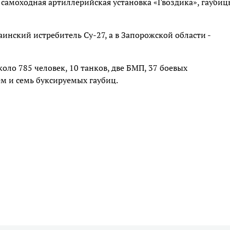
самоходная артиллерийская установка «Гвоздика», гаубиц
инский истребитель Су-27, а в Запорожской области -
оло 785 человек, 10 танков, две БМП, 37 боевых
м и семь буксируемых гаубиц.