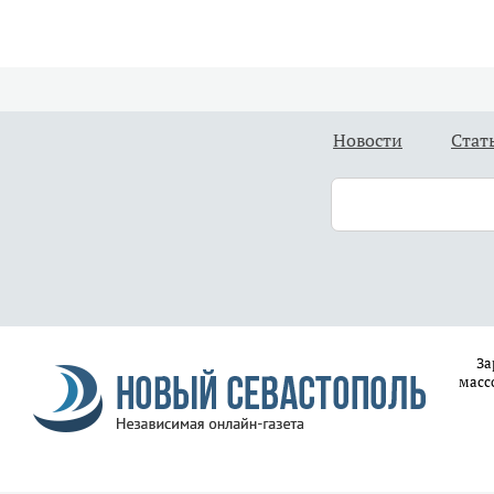
Новости
Стат
За
масс