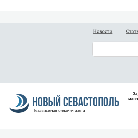
Новости
Стат
За
масс