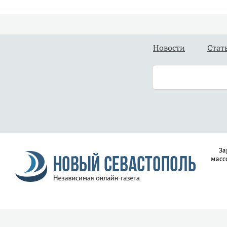
Новости
Стат
За
масс