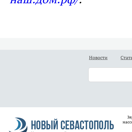
Новости
Стат
За
масс