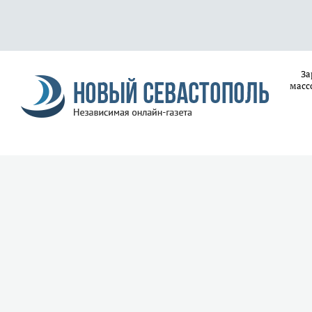
За
масс