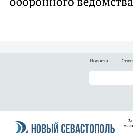
оборонного ведомства
Новости
Стат
За
масс