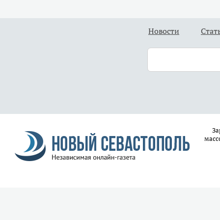
Новости
Стат
За
масс