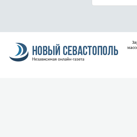
За
масс