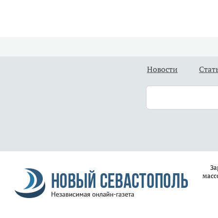
Новости
Стат
За
масс