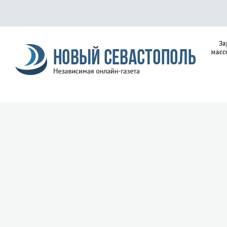
За
масс