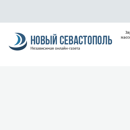
За
масс