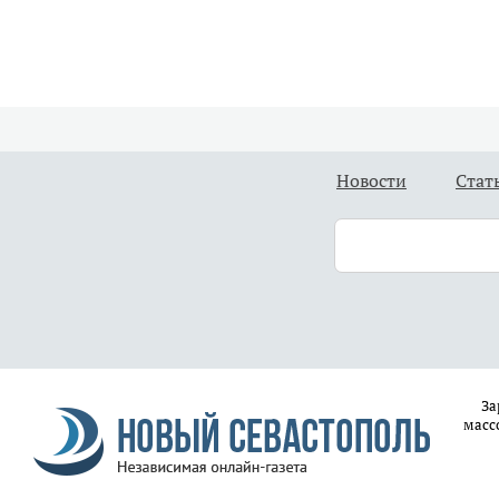
Новости
Стат
За
масс