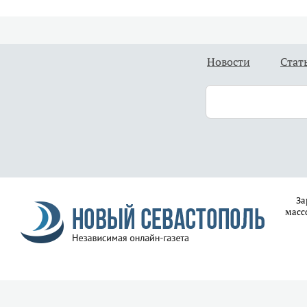
Новости
Стат
За
масс