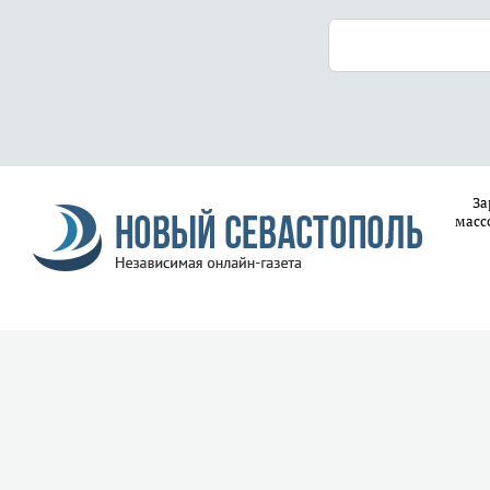
За
масс