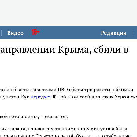
16+
Видео
Редакция
направлении Крыма, сбили в
кой области средствами ПВО сбиты три ракеты, обломки
 пунктов. Как
передает
RT, об этом сообщил глава Херсонск
ой готовности», — сказал он.
ая тревога, однако спустя примерно 8 минут она была
вился в районе Севастопольской бухты, — это табельные